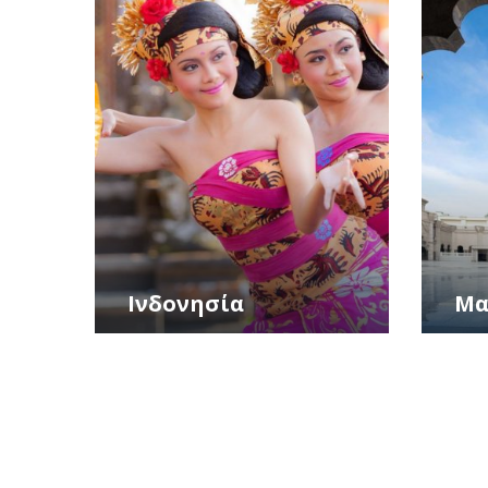
Ινδονησία
Μα