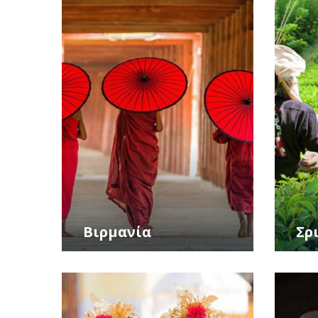
Βιρμανία
Σρ