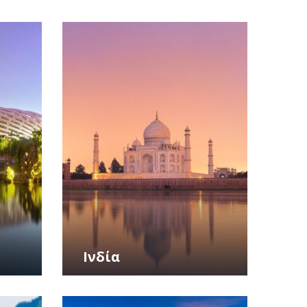
Ινδία