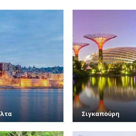
λτα
Σιγκαπούρη