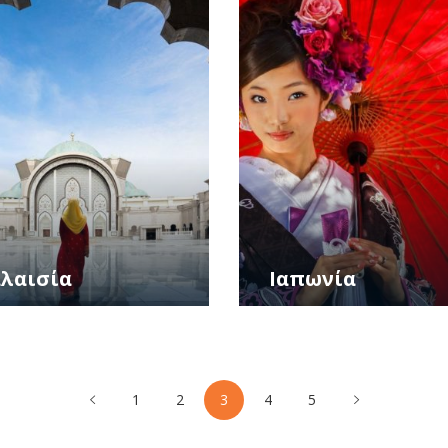
λαισία
Ιαπωνία
1
2
3
4
5