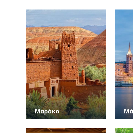
Μαρόκο
Μά