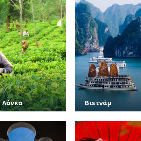
ι Λάνκα
Βιετνάμ